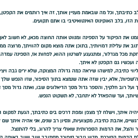
כתיבתך, וכל מה שבאמת מעניין אותך, זה איך רותמים את הקפטן, ש
הזו, בלב האוקינוס האינטואיטיבי בו אתם תקועים.
מנו את הפיקוד על הספינה ומנווט אותה החוצה מכאן, לא חשוב לאן
ב את עלילת דמויותיך, בתוכן אתה מוצא מקום להוויתך, מרוצה ממ
ת מכל מגדלור, ומתגעגע לשרטון ההוא, לפחות אז, הספינה עמדה, 
 ועכשיו גם הקפטן לא איתך.
ליווי כתיבה, למישהו שיראה כמה גדולה המצוקה, שלא ירים גבה ויצי
'שפיות', אלא, יבין שזה אתה שנמצא בתוך הסיפור, שזו הנפש שלך 
ועל רוב חלקיך, והספר גדול מסך הדיאלוגים שבו, ואתה גדול מסך דפ
יותך, ועד שהפאזל לא יתחבר, לא תשקוט הנפש.
ה איתך, וישלח לך מצפן ומפת דרכים בים כתיבתך, הגעת למקום הנ
גשיים, אהבת כתיבה, מקצועיות, ונסיון רב שנים, אני אהיה איתך שם 
 והצל, את הדמות הספרותית שאולי צריך להרוג, בלי להתנצל.
ת הדמות הסוררת, מדוע גיבור סיפורך מסתובב שוב ושוב באותה הכי