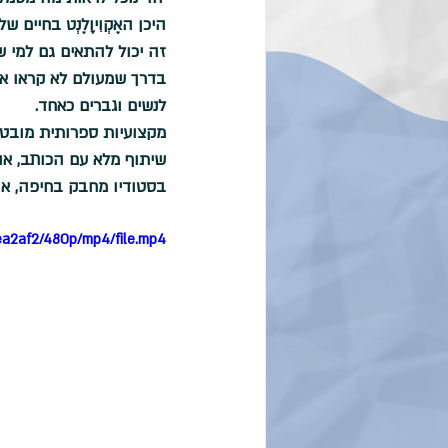
היכן האֶקְוִיוָלֶנְט בחיים של
זה יכול להתאים גם למי 
בדרך שמעולם לא קראו או
לנשים וגברים כאחד.
מקצועיות ספרותית מובטחת
שיתוף מלא עם הכותב, או
בסטודיו מחבק בחיפה, או 
ea2af2/480p/mp4/file.mp4