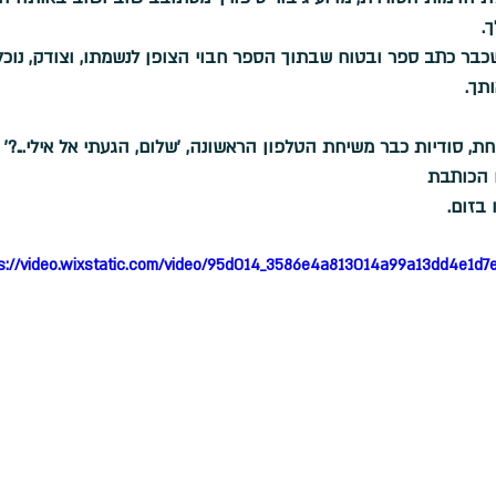
ך.
שכבר כתב ספר ובטוח שבתוך הספר חבוי הצופן לנשמתו, וצודק, נוכ
תך. 
, סודיות כבר משיחת הטלפון הראשונה, 'שלום, הגעתי אל אילי...?'
 הכותבת
בזום.
s://video.wixstatic.com/video/95d014_3586e4a813014a99a13dd4e1d7