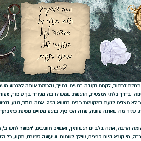
תחלת לכתוב, לקחת נקודה רגשית בחייך, והכנסת אותה למגרש משח
פה, בדרך בלתי אמצעית, הרגשת שמשהו בה מעורר בך סיפור, מעור
ר לא תצליח לגעת במקומות רבים בנושא הזה. אתה כותב, נוגע בנפשך
דע שזה מה שאתה עושה, שזה הכי כיף. ברגע מסויים ספינת כתיבתך 
ה הרבה, אתה בלב ים רגשותיך, ואנשים חושבים, 'אפשר לחשוב', מי
ה, מי קורא היום ספרים, שילך לשחות, שיעשה ספורט, תקוע כל הזמן