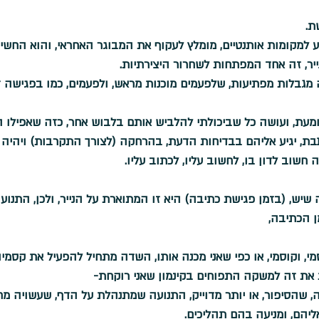
ת.
ע למקומות אותנטיים, מומלץ לעקוף את המבוגר האחראי, והוא החשיב
ייר, זה אחד המפתחות לשחרור היצירתיות.
 מגבלות מפתיעות, שלפעמים מוכנות מראש, ולפעמים, כמו בפגישה זו
ומעת, ועושה כל שביכולתי להלביש אותם בלבוש אחר, כזה שאפילו ה
תבת, יגיע אליהם בבדיחות הדעת, בהרחקה (לצורך התקרבות) ויהיה 
 חשוב לדון בו, לחשוב עליו, לכתוב עליו.
שיש, (בזמן פגישת כתיבה) היא זו המתוארת על הנייר, ולכן, התנוע
 הכתיבה,
, וקוסמי, או כפי שאני מכנה אותו, השדה מתחיל להפעיל את קסמיו,
סת את זה למשקה התפוחים בקינמון שאני רוקחת-
 שהסיפור, או יותר מדוייק, התנועה שמתנהלת על הדף, שעשויה מ
ליהם, ומניעה בהם תהליכים.