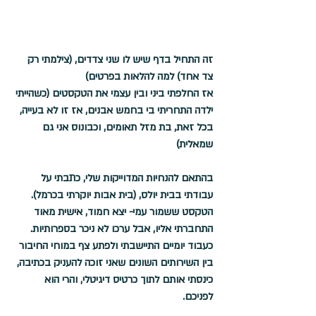
זה התחיל בדף שיש לו שני צדדים, (צילמתי רק 
צד אחד) למה להלאות בפרטים)
אז החלפתי ביני ובין עצמי את הטקסטים (כשהייתי 
ילדה התחריתי בי בחמש אבנים, אז זו לא בעייה, 
בכל זאת, בת מזל תאומים, וכבונוס אני גם 
שמאלית)
בהתאם להנחיות המדוייקות שלי, כתבתי על 
עבודתי בבית יולס, (בית אבות יוקרתי בכרמל). 
הטקסט ששמור עמי- יצא חמוד, אישית מאוד 
התחברתי אליו, אבל ערכו לא ניכר בספרותיות.
כעבוד יומיים התיישבתי ולפתע צף במוחי החיבור 
בין השירותים השונים שאני זוכה להעניק בכתיבה, 
כינסתי אותם לתוך כרטיס דיגיטלי, והרי הוא 
לפניכם.