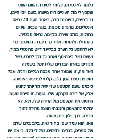
כלומר לאינטרנט, כלומר לטינדר. השם השני 
שקפץ לי מול העיניים היה מישהו בשם יוסי היימן. 
גר בחיפה, בשכונת הדר, באחד העם 13. נראה 
אינטליגנט, מהנדס מכונות, בוגר טכניון, עיניים 
כחולות, כותב שירה. בקיצור, נראה מבטיח. 
בהתחלה צ'וטטנו. אחר כך דיברנו. הסיכום: כדי 
לא להתקע כל הערב בבליינד דייט פרונטלי מביך, 
נעשה טיול ביפה-נוף ואחר כך נלך לסרט. טיול 
מקדים בארון הבגדים שלי נתקל בשמלה 
האדומה, זו שמצד אחד מכסה רגליים וחזה, אבל 
חושפת טפח הגון בגב. קלסי לפגישה ראשונה.
סיכמנו שעם הקטנוע שלי יהיה קל יותר להגיע 
אליו, אל דירת הקרקע שלו. טעות. זו הייתה טעות. 
החניתי את הקטנוע מול הדירה שלו. ולא, לא 
יכולתי להתאפק והגנבתי הצצה מהירה לתוך 
הדירה, דרך וילון ירוק מהוה. 
וואו. הוא עמד שם, בחור נאה, בלב בלגן שלם 
של ספרים, בגדים ורהיטים. נפל לי הלב. כי אם יש 