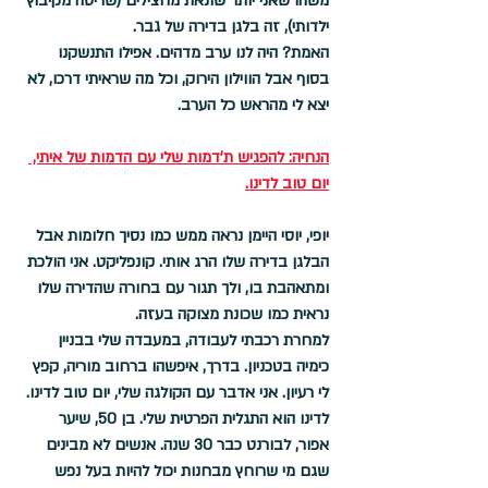
משהו שאני יותר שונאת מחצילים (שריטה מקיבוץ 
ילדותי), זה בלגן בדירה של גבר. 
האמת? היה לנו ערב מדהים. אפילו התנשקנו 
בסוף אבל הווילון הירוק, וכל מה שראיתי דרכו, לא 
יצא לי מהראש כל הערב. 
הנחיה: להפגיש ת'דמות שלי עם הדמות של איתי, 
יום טוב לדינו.
יופי, יוסי היימן נראה ממש כמו נסיך חלומות אבל 
הבלגן בדירה שלו הרג אותי. קונפליקט. אני הולכת 
ומתאהבת בו, ולך תגור עם בחורה שהדירה שלו 
נראית כמו שכונת מצוקה בעזה. 
למחרת רכבתי לעבודה, במעבדה שלי בבניין 
כימיה בטכניון. בדרך, איפשהו ברחוב מוריה, קפץ 
לי רעיון. אני אדבר עם הקולגה שלי, יום טוב לדינו. 
לדינו הוא התגלית הפרטית שלי. בן 50, שיער 
אפור, לבורנט כבר 30 שנה. אנשים לא מבינים 
שגם מי שרוחץ מבחנות יכול להיות בעל נפש 