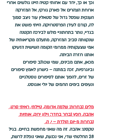
וכך או כך, יחד עם אחותי קטיה היינו גולשים אחרי 
ארוחת הצהרים אל פארק גורקי, אל המזרקה 
הענקית שפסל גדול של סטאלין עוד ניצב סמוך 
לה, קודם לעידן הפרסטרויקה. הייתי פושט את 
בגדיי, נותר בתחתוניי פולש לבירכה הקטנה 
שנקוותה סביב המזרקה, מתעלם מקריאותיה של 
אמי שצעקותיה ממרומי הקומה השישית הזעיקו 
אותנו חזרה הביתה. 
מכאן, אתם מבינים, שמי שכותב סיפורים 
וביוגרפיות, זכה במתנה – כישרון לאמץ סיפורים 
של זרים, להפוך אותם לסיפורים נוסטלגיים 
ונעימים בימים החמים של יולי אוגוסט. 
מלים נבחרות: שלמה אדומה, טיילתי, ראיתי סרט, 
אהבה. חפץ נבחר בחדר: וילון ירוק. אותיות 
נבחרות מ-יום הולדת – י, ה. 
טקסט: אהבה. זה מה שאני מחפשת בחיים. בגיל 
28 החלטתי שדי, אני נכנעת, שאני נופלת לרשת, 