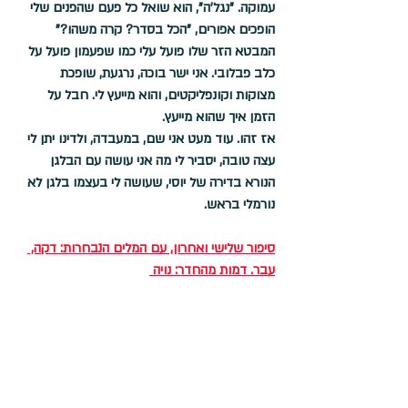
עמוקה. "נגל'ה", הוא שואל כל פעם שהפנים שלי 
הופכים אפורים, "הכל בסדר? קרה משהו?" 
המבטא הזר שלו פועל עלי כמו שפעמון פועל על 
כלב פבלובי. אני ישר בוכה, נרגעת, שופכת 
מצוקות וקונפליקטים, והוא מייעץ לי. חבל על 
הזמן איך שהוא מייעץ. 
אז זהו. עוד מעט אני שם, במעבדה, ולדינו יתן לי 
עצה טובה, יסביר לי מה אני עושה עם הבלגן 
הנורא בדירה של יוסי, שעושה לי בעצמו בלגן לא 
נורמלי בראש. 
סיפור שלישי ואחרון, עם המלים הנבחרות: דקה, 
עבר. דמות מהחדר: נויה 
דקה. דקה אחת בלבד ארכה השיחה שלי עם יום 
טוב לדינו. "תשמעי לי טוב נגה", הוא אמר לי 
בפינת המעבדה, "את רוצה להיות בעבר או 
בהווה? יש לי חברה, נויה, והיא בדיוק הסבירה לי 
שאם נכנסים לאהבה בכל מקרה יש שם בלגן, אז 