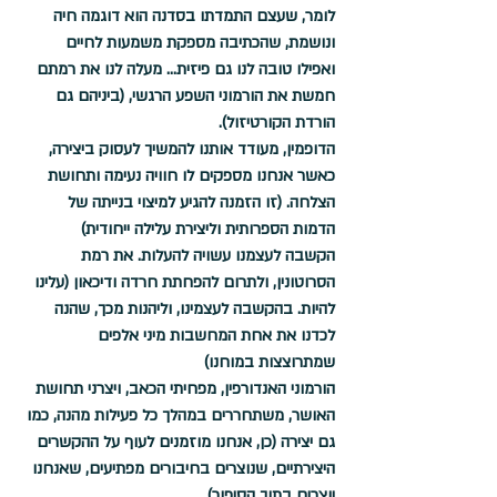
לומר, שעצם התמדתו בסדנה הוא דוגמה חיה 
ונושמת, שהכתיבה מספקת משמעות לחיים 
ואפילו טובה לנו גם פיזית... מעלה לנו את רמתם 
חמשת את הורמוני השפע הרגשי, (ביניהם גם 
הורדת הקורטיזול).
הדופמין
, מעודד אותנו להמשיך לעסוק ביצירה, 
כאשר אנחנו מספקים לו חוויה נעימה ותחושת 
הצלחה. (זו הזמנה להגיע למיצוי בנייתה של 
הדמות הספרותית וליצירת עלילה ייחודית)
הקשבה לעצמנו עשויה להעלות. את רמת 
הסרוטונין
, ולתרום להפחתת חרדה ודיכאון (עלינו 
להיות. בהקשבה לעצמינו, וליהנות מכך, שהנה 
לכדנו את אחת המחשבות מיני אלפים 
שמתרוצצות במוחנו) 
הורמוני האנדורפין, מפחיתי הכאב, ויצרני תחושת 
האושר
, משתחררים במהלך כל פעילות מהנה, כמו 
גם יצירה (כן, אנחנו מוזמנים לעוף על ההקשרים 
היצירתיים, שנוצרים בחיבורים מפתיעים, שאנחנו 
יוצרים בתוך הסיפור) 