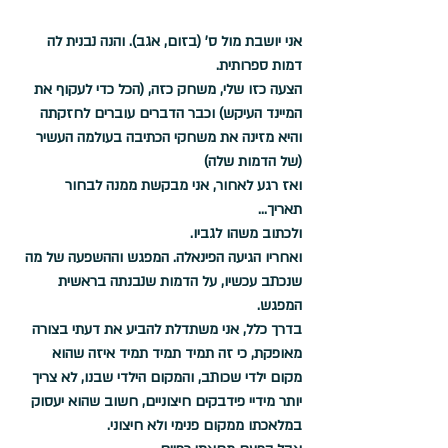
אני יושבת מול ס' (בזום, אגב). והנה נבנית לה 
דמות ספרותית.
הצעה כזו שלי, משחק כזה, (הכל כדי לעקוף את 
המיינד העיקש) וכבר הדברים עוברים לחזקתה 
והיא מזינה את משחקי הכתיבה בעולמה העשיר 
(של הדמות שלה)
ואז רגע לאחור, אני מבקשת ממנה לבחור 
תאריך...
ולכתוב משהו לגביו.
ואחריו הגיעה הפינאלה. המפגש וההשפעה של מה 
שנכתב עכשיו, על הדמות שנבנתה בראשית 
המפגש.
בדרך כלל, אני משתדלת להביע את דעתי בצורה 
מאופקת, כי זה תמיד תמיד תמיד איזה שהוא 
מקום ילדי שכותב, והמקום הילדי שבנו, לא צריך 
יותר מידיי פידבקים חיצוניים, חשוב שהוא יעסוק 
במלאכתו ממקום פנימי ולא חיצוני.