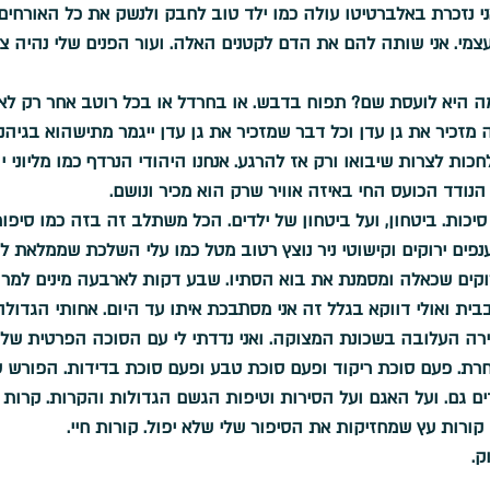
י נזכרת באלברטיטו עולה כמו ילד טוב לחבק ולנשק את כל האורחים.
מי. אני שותה להם את הדם לקטנים האלה. ועור הפנים שלי נהיה צעי
 היא לועסת שם? תפוח בדבש. או בחרדל או בכל רוטב אחר רק לא 
זכיר את גן עדן וכל דבר שמזכיר את גן עדן ייגמר מתישהוא בגיהנ
לחכות לצרות שיבואו ורק אז להרגע. אנחנו היהודי הנרדף כמו מליוני יה
 הנודד הכועס החי באיזה אוויר שרק הוא מכיר ונושם. 
יכות. ביטחון, ועל ביטחון של ילדים. הכל משתלב זה בזה כמו סיפורי
ענפים ירוקים וקישוטי ניר נוצץ רטוב מטל כמו עלי השלכת שממלאת ל
רוקים שכאלה ומסמנת את בוא הסתיו. שבע דקות לארבעה מינים למרו
בית ואולי דווקא בגלל זה אני מסתבכת איתו עד היום. אחותי הגדולה
ירה העלובה בשכונת המצוקה. ואני נדדתי לי עם הסוכה הפרטית שלי
ת. פעם סוכת ריקוד ופעם סוכת טבע ופעם סוכת בדידות. הפורש סו
ם גם. ועל האגם ועל הסירות וטיפות הגשם הגדולות והקרות. קרות 
ות עץ שמחזיקות את הסיפור שלי שלא יפול. קורות חיי.                
.  