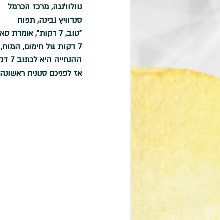
נוולוו'נגה, מרכז הכרמל
סנדוויץ גבינה, תפוח
"טוב, 7 דקות", אומרת סאלי שכבר מכירה איך זה מתחיל. 
7 דקות של חימום, המוח, הרגש, האצבעות, פתיחת הסכר. 
ההנחייה היא לכתוב 7 דקות. לא לפתח שום מחשבה. להוסיף דברים מהכאן ומהעכשיו- 
אז לפניכם סנונית ראשונה 