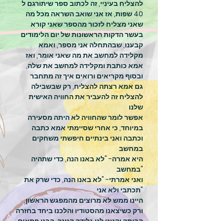
להצליח בעיניי, זה לכתוב ספר שיתורגם ל
40 שפות, אז אני שואב השראה מכל מה
שאני מצליח לזכור מהספר שאני קורא
בעשר הדקות הראשונות של יום הלימודים
קבענו, שבהתחלה אני מספר, ואמא
מקלידה למחשב את מה שאני אומר, ואז
אמא כותבת ומקלידה למחשב את שלה,
ובסוף מקריאים ורואים איך זה מתחבר
גם אמא רצתה להצליח, רק שבשבילה
להצליח זה להעביר את החוויה האישית
שלנו
אפשר לומר שהחוויה לא היתה מסעירה
במיוחד, כי אחרי שסיימתי אמא כתבה
וכתבה ואני בינתיים חיפשתי משחקים
במחשב
היא אמרה- "לא באנו הנה, כדי שתהיה
במחשב"
ואני אמרתי- "לא באנו הנה, כדי שרק את
תכתבי ולא אני"
היינו ממש לא מרוצים מהמפגש הראשון,
ורק כשיצאנו מהסטודיו והלכנו ביחד בחזרה