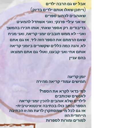
אבל יש גם הרבה ילדים
(וייתכן שאלו אותם ילדים בדיוק)
שאוהבים לכתוב ספרים
אז אני עיליי פרנקי, ואני אשתדל להמעיט
בדיבורים. רק אספר שאחי, אותו תכירו בהמשך
ואני- לא ממש חובבים יומני קריאה, ואני מניח
שאם הרמתם את הספר הזה ליד, אז גם אתם
לא, והנה כמה כללים שקשורים ביומני קריאה
אותם אחי ואני קבענו, ואולי גם אתם תמצאו
בהם עניין
יומן קריעה
חמישים עמודי קריאה מהירה
?למי כדאי לקרא את הספר
לאנשים שכותבים
לילדים שלא אוהבים להכין יומני קריאה
-הספר נכתב כולו בכתיבה אינטואיטיבית
אז גם לכל מי שמסתקרן לדעת מה זו הכתיבה
הייחודית הזו
למורים ומורות לספרות