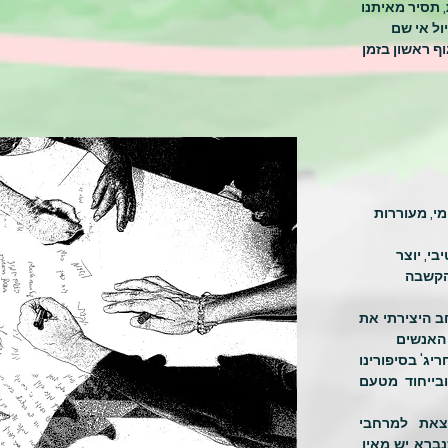
 תסיר מאיתנו
ול אי שם
ף ראשון בזמן
י, מעוררות
י, יוצר
הקשבה
 היצירתי את
ן האנשים
ג' בסיפורינו
בייחוד מטעם
צאת למרחבי
ברא יש מאין,