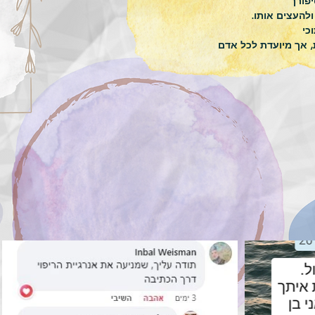
השיטה נולדה מתוך כתיבה, כי אני סופרת, אך מיועדת לכל אדם 
תנועת סיפור מזמינה אותך לסובב את ראשך ולבך אל העבר, ונותנת 
מקום עדין ופתוח לאירועים שהשפיעו עלינו רגשית, לבצבץ אל פני 
השטח, אל המודע, ולא להתחבא עוד מאחורי מגננות סדורות 
תנועת הסיפור תחולל בנו טרנספורמציה, דרך כתיבה אינטואיטיבית, 
ילדית, ומשחקית (כביכול) כתיבה זו מרחיקה את ה"סיפור" מדמותנו, 
כדי שנוכל לכתוב אותנו ביד קלה ולא שיפוטית, ודברים שעמלנו רבות 
כדי להדחיק יעלו נו וכשזה קורה – מתרחשת תנועה פנימית העמוקה, זו 
כך נוצרת בנו גמישות מחשבתית לה אנו כל כך זקוקים, כדי להניע את 