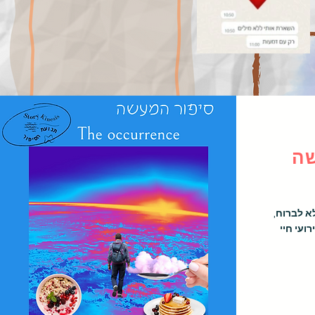
שה
לא לברוח,
ועי חיי