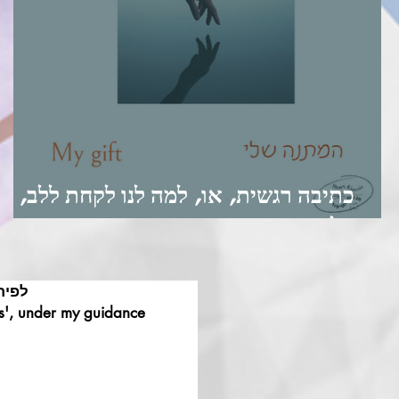
כתיבה רגשית, או, למה לנו לקחת ללב,
חלק ראשון
לפית
sis', under my guidance