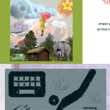
ור
 רגשית,
 והחיים