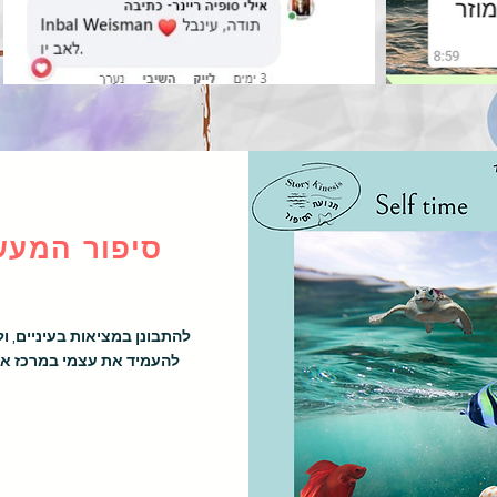
במפגשים אישיים, קבוצתיים או בתהליכים מתמשכים, אני משלבת 
סיפור המע
סיפור המעשה – להתבונן במציאות בעיניים, ולא לברוח, להעמיד את 
להתבונן במציאות בעיניים, ו
להעמיד את עצמי במרכז איר
עת עצמי- להקשבה מלאה לכאן ועכשיו, לכינוס חושים, הודיה, ופגישה 
סיפורי אין לדעת – לפגוש את הלא־מודע דרך סיפור שמגיע יש מאין 
המתנה שלי – לחקירה פנימית, מקצועית, רגשית ויצירתית של הזהות 