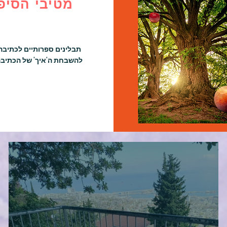
מטיבי הסיפ
תבלינים ספרותיים לכתיבה
להשבחת ה'איך' של הכתיבה
הקשבה רגשית שמובילה לטרנספורמציה, לא דרך ניתוח - אלא דרך 
כלים שמאפשרים למטופלים לפגוש את הדברים מהמקום היצירתי 
כאן לא "ממציאים "דמויות – אלא נפתחים אליהן, ומוצאים בנו רמזים, 
כשאנחנו יודעים שיש מי שיקשיב, בייחוד אם הוא אנחנו עצמנו, אנו 
שועטים אל ערבות חיינו, בדהירה אמיצה, כשנחזור הביתה (פנימה) 
שראה, אל המסע הבא.