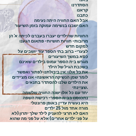
הסתדרנו
קראנו
כתבנו
אבל האם החוויה היתה נעימה
האם ישבנו בנשימה עמוקה בזמן השיעור
החוויות שהילדים יעברו בעברם לכיתה א' הן
מרובות- חוויות חושיות- פתאום הגענו
למקום חדש
לצערי- ברוב בתי הספר עוד יושבים על
כסא במשך השיעורים
מגרש בית הספר עמוס בילדים שאינם
בשכבת הגיל של הילד
את כל אלו- אין ביכולתנו לפתור ואפשר
לומר שמן הנשיקה הראשונה- אנו מציידים
את הילדים שלנו להסתדר בתנאים
שציינתי.
יחד עם כל אלו ישנה החוויה שלשמה
נתכנסנו בבית הספר- רכישת השפה
היא נעשית עדיין באופן פרונטלי
מורה אחד מול 25 ילדים
האם לא תרצי להעניק לילד שלך יתרון (לא
על פני ילדים אחרים) אלא על פני מה שהוא
יכול לקבל לולא נחשף לכל המילים
הראשונות שמכילות את כל האותיות
ללוח שיש בו את כל העיצורים ואת כל