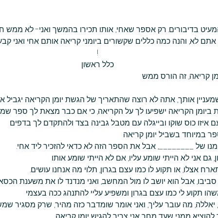
להמעיט בדיבורים. רק אספר שאחי, אותו תכירו בהמשך ואני- לא ממש חו
תם לא, והנה כמה כללים שקשורים ביומני קריאה אותם אחי ואני קבענו
!
כלל ראשון
ן קריאה, זה הורס ממש
עניין אותך, אתה לא רוצה שהתאריך של הגשת יומן הקריאה יגביל א
יומן הקריאה ישפיעו לך על הקריאה, כי אם כבר מצאת לך ספר שמעני
עם איזו כוס שוקו ובייגלה עם מטבל גבינה בצד ולהתקדם לך בדפים
פר במיוחד בשביל יומן קריאה
נו של ________, אבל את הספר הזה לא כדאי להזכיר ליד אחי.
גם אני לא הייתי שומע עליו, אם לא הייתי שומע אותו
ארח אצלו, או תקוע לו כמו עצם בגרון, תלוי מה אנחנו עושים.
ביבו, אבל הוא יושב לו מול המחשב, ואני מנדנד לו את משענת הכסא,
שהו תקוע לי כמו עצם בגרון ומשפיע עליי להתנהג ככה בעצמי
יאללה, מה עובר עליך, ואני אומר שומדבר כזה מהיר, שרק מסגיר שמשהו דו
להוציא ממני שעד מחר אני צריך להגיש יומן קריאה